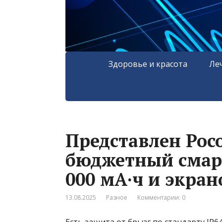
Здоровье и красота
Ле
Представлен Poco
бюджетный смарт
000 мА·ч и экран
13.08.2025
Разное
Комментарии: 0
Есть защита от брызг по стандарту IP64