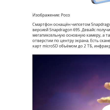
Изображение: Poco
Смартфон оснащён чипсетом Snapdragon
версией Snapdragon 695. Девайс получил
мегапиксельную основную камеру, а т
отверстии по центру экрана. Есть скан
карт microSD объёмом до 2 ТБ, инфрак