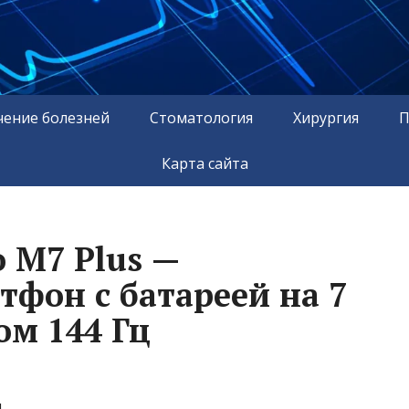
чение болезней
Стоматология
Хирургия
П
Карта сайта
 M7 Plus —
фон с батареей на 7
ом 144 Гц
.