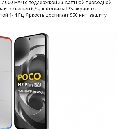
 7 000 мА·ч с поддержкой 33-ваттной проводной
вайс оснащён 6,9‑дюймовым IPS-экраном с
той 144 Гц. Яркость достигает 550 нит, защиту