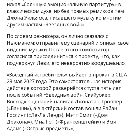
искал «большую эмоциональную партитуру» в
классическом духе, но без прямых ремиксов тем
Джона Уильямса, писавшего музыку ко многим
другим частям «Звёздных войн».
По словам режиссёра, он лично связался с
Ньюманом: отправил ему сценарий и описал своё
видение музыки. После этого композитор
согласился присоединиться к проекту, что, как
подчеркнул Леви, его невероятно воодушевило.
«Звёздный истребитель» выйдет в прокат в США
28 мая 2027 года. Это самостоятельная история,
действие которой развернётся спустя пять лет
после событий «Звёздных войн: Скайуокер.
Восход». Сценарий написал Джонатан Троппер
(«Банши»), а в актёрский состав вошли Райан
Гослинг («Ла-Ла Ленд»), Мэтт Смит («Дом
Дракона»), Миа Гот («Франкенштейн») и Эми
Адамс («Острые предметы»).