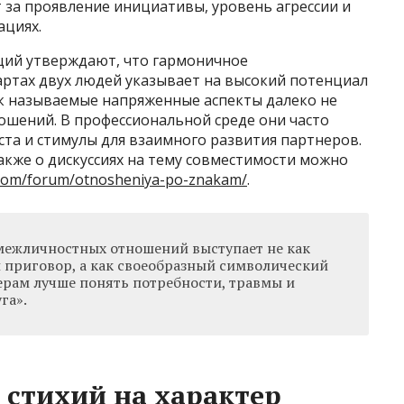
т за проявление инициативы, уровень агрессии и
ациях.
ций утверждают, что гармоничное
артах двух людей указывает на высокий потенциал
ак называемые напряженные аспекты далеко не
ошений. В профессиональной среде они часто
ста и стимулы для взаимного развития партнеров.
акже о дискуссиях на тему совместимости можно
c.com/forum/otnosheniya-po-znakam/
.
 межличностных отношений выступает не как
 приговор, а как своеобразный символический
рам лучше понять потребности, травмы и
га».
стихий на характер