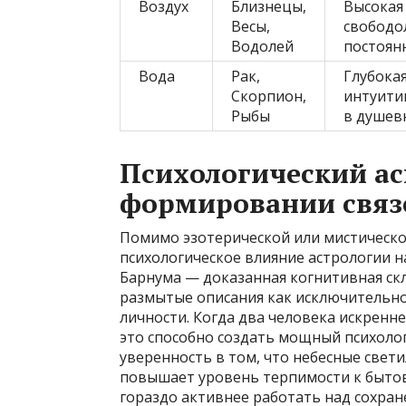
Воздух
Близнецы,
Высокая
Весы,
свободо
Водолей
постоян
Вода
Рак,
Глубока
Скорпион,
интуити
Рыбы
в душевн
Психологический ас
формировании связ
Помимо эзотерической или мистическо
психологическое влияние астрологии н
Барнума — доказанная когнитивная ск
размытые описания как исключительно
личности. Когда два человека искренн
это способно создать мощный психоло
уверенность в том, что небесные свет
повышает уровень терпимости к быто
гораздо активнее работать над сохра