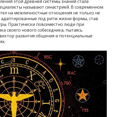
лений этой древней системы знаний стала
пециалисты называют синастрией. В современном
 тел на межличностные отношения не только не
, адаптированные под ритм жизни формы, став
ры. Практически повсеместно люди при
ка своего нового собеседника, пытаясь
 вектор развития общения и потенциальные
ях.