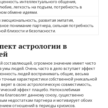
 ценность интеллектуального общения,
любие, легкость на подъем, потребность в
ном обмене идеями.
я эмоциональность, развитая эмпатия,
вное понимание партнера, сильная потребность
ой близости и безопасности.
пект астрологии в
ей
й составляющей, огромное значение имеет чисто
а умы людей. Очень часто в дело вступает эффект
лонность людей воспринимать общие, весьма
 точные характеристики собственной уникальной
е верят в свою астрологическую совместимость,
гический эффект плацебо. Непоколебимая
ила благоволят данному союзу, существенно
вым недостаткам партнера и мотивирует обоих
нением отношений в периоды кризисов.