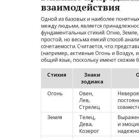
взаимодействия
Одной из базовых и наиболее понятны
между людьми, является принадлежнос
фундаментальных стихий: Огню, Земле,
простой, но весьма емкий способ анал
сочетаемости. Считается, что предста
(например, активные Огонь и Воздух, и
общий язык, поскольку имеют схожие 
Стихия
Знаки
О
зодиака
Огонь
Овен,
Невероя
Лев,
постоян
Стрелец
совмест
Земля
Телец,
Выражен
Дева,
и эмоци
Козерог
надежно