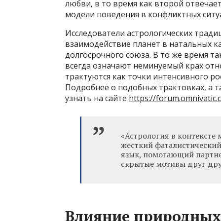
любви, в то время как второй отвечае
модели поведения в конфликтных ситу
Исследователи астрологических тради
взаимодействие планет в натальных к
долгосрочного союза. В то же время т
всегда означают неминуемый крах отн
трактуются как точки интенсивного ро
Подробнее о подобных трактовках, а т
узнать на сайте
https://forum.omnivati
«Астрология в контексте
жесткий фаталистический
язык, помогающий партне
скрытые мотивы друг дру
Влияние природных 