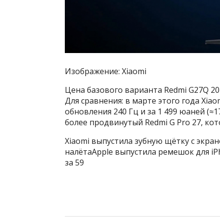
Изображение: Xiaomi
Цена базового варианта Redmi G27Q 202
Для сравнения: в марте этого года Xia
обновления 240 Гц и за 1 499 юаней (≈1
более продвинутый Redmi G Pro 27, кот
Xiaomi выпустила зубную щётку с экра
налётаApple выпустила ремешок для iP
за 59