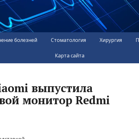
чение болезней
Стоматология
Хирургия
П
Карта сайта
Xiaomi выпустила
вой монитор Redmi
одставкой.