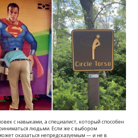
овек с навыками, а специалист, который способен
приниматься людьми. Если же с выбором
может оказаться непредсказуемым — и не в