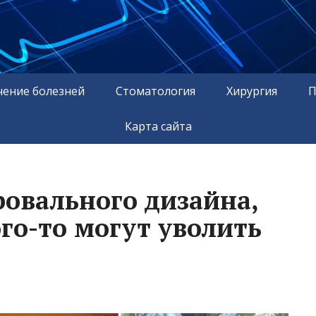
чение болезней
Стоматология
Хирургия
П
Карта сайта
ровального дизайна,
ого-то могут уволить