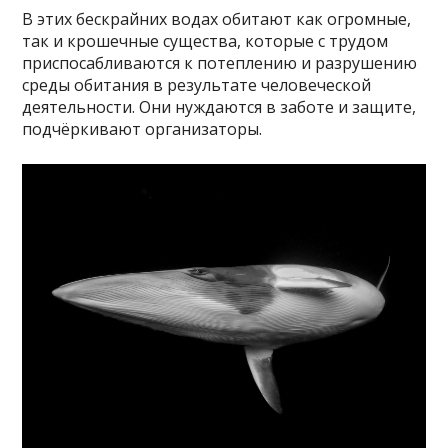
В этих бескрайних водах обитают как огромные,
так и крошечные существа, которые с трудом
приспосабливаются к потеплению и разрушению
среды обитания в результате человеческой
деятельности. Они нуждаются в заботе и защите,
подчёркивают организаторы.