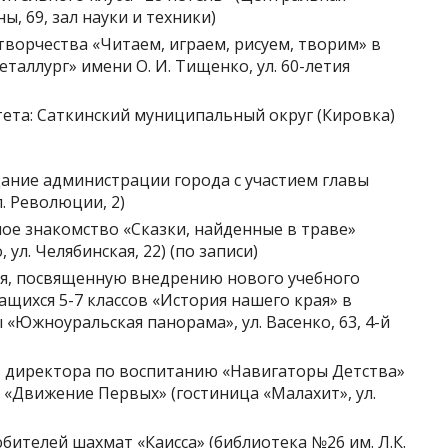
ы, 69, зал науки и техники)
и творчества «Читаем, играем, рисуем, творим» в
аллург» имени О. И. Тищенко, ул. 60-летия
тета: Саткинский муниципальный округ (Кировка)
щание администрации города с участием главы
. Революции, 2)
рное знакомство «Сказки, найденные в траве»
ул. Челябинская, 22) (по записи)
ия, посвященную внедрению нового учебного
ащихся 5-7 классов «История нашего края» в
«Южноуральская панорама», ул. Васенко, 63, 4-й
в директора по воспитанию «Навигаторы Детства»
«Движение Первых» (гостиница «Малахит», ул.
юбителей шахмат «Каисса» (библиотека №26 им. Л.К.