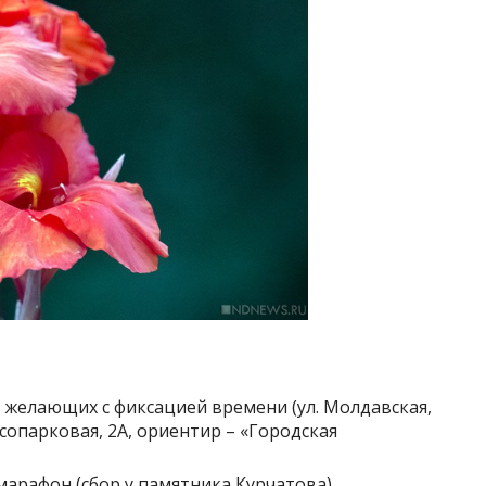
х желающих с фиксацией времени (ул. Молдавская,
есопарковая, 2А, ориентир – «Городская
 марафон (сбор у памятника Курчатова)