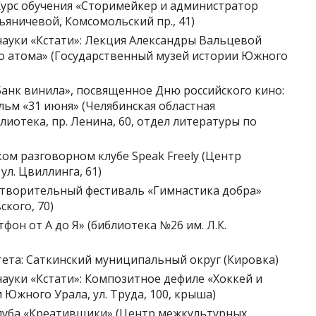
 – Курс обучения «Сторимейкер и администратор
тьяничевой, Комсомольский пр., 41)
 науки «Кстати»: Лекция Александры Вальцевой
о атома» (Государственный музей истории Южного
«Банк винила», посвященное Дню российского кино:
льм «31 июня» (Челябинская областная
лиотека, пр. Ленина, 60, отдел литературы по
ком разговорном клубе Speak Freely (Центр
л. Цвиллинга, 61)
отворительный фестиваль «Гимнастика добра»
ского, 70)
тфон от А до Я» (библиотека №26 им. Л.К.
тета: Саткинский муниципальный округ (Кировка)
науки «Кстати»: Композитное дефиле «Хоккей и
Южного Урала, ул. Труда, 100, крыша)
 клуба «Креативщики» (Центр межкультурных