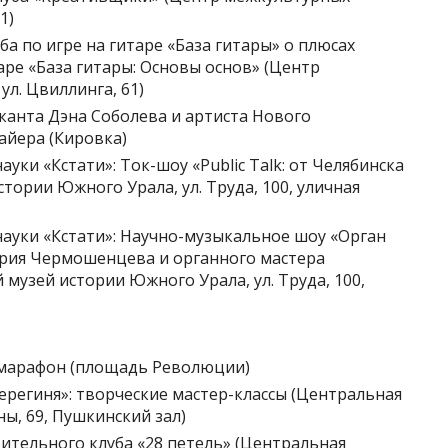
1)
ба по игре на гитаре «База гитары» о плюсах
ре «База гитары: Основы основ» (Центр
л. Цвиллинга, 61)
ыканта Дэна Соболева и артиста Нового
айера (Кировка)
ауки «Кстати»: Ток-шоу «Public Talk: от Челябинска
тории Южного Урала, ул. Труда, 100, уличная
науки «Кстати»: Научно-музыкальное шоу «Орган
рия Чермошенцева и органного мастера
музей истории Южного Урала, ул. Труда, 100,
ий марафон (площадь Революции)
«Берегиня»: творческие мастер-классы (Центральная
ны, 69, Пушкинский зал)
рительного клуба «28 петель» (Центральная