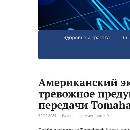
Здоровье и красота
Ле
Американский эк
тревожное преду
передачи Tomah
30.09.2025
Разное
Комментарии: 0
Брайен: передача Tomahawk Киеву при