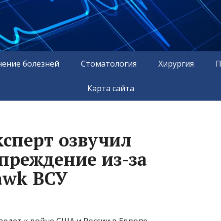
чение болезней
Стоматология
Хирургия
П
Карта сайта
сперт озвучил
преждение из-за
awk ВСУ
ведет к войне США и России в Европе