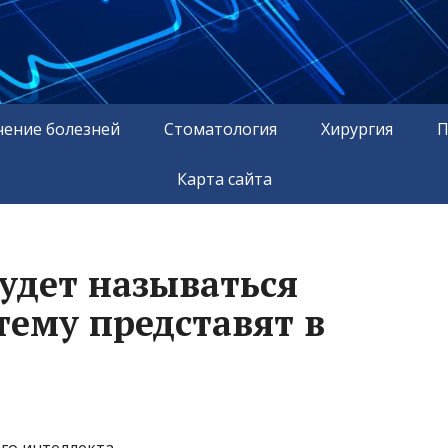
чение болезней
Стоматология
Хирургия
П
Карта сайта
будет называться
тему представят в
го интеллекта.