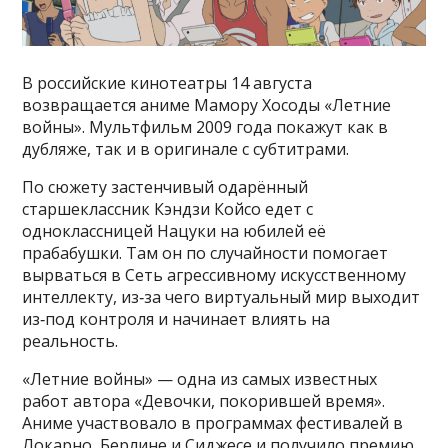
В российские кинотеатры 14 августа
возвращается аниме Мамору Хосоды «Летние
войны». Мультфильм 2009 года покажут как в
дубляже, так и в оригинале с субтитрами.
По сюжету застенчивый одарённый
старшеклассник Кэндзи Койсо едет с
одноклассницей Нацуки на юбилей её
прабабушки. Там он по случайности помогает
вырваться в Сеть агрессивному искусственному
интеллекту, из‑за чего виртуальный мир выходит
из‑под контроля и начинает влиять на
реальность.
«Летние войны» — одна из самых известных
работ автора «Девочки, покорившей время».
Аниме участвовало в программах фестивалей в
Локарно, Берлине и Сиджесе и получило премию