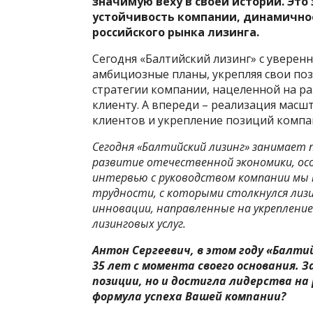
значимую веху в своей истории. Это
устойчивость компании, динамично
российского рынка лизинга.
Сегодня «Балтийский лизинг» с уверен
амбициозные планы, укрепляя свои по
стратегии компании, нацеленной на ра
клиенту. А впереди – реализация мас
клиентов и укрепление позиций компан
Сегодня «Балтийский лизинг» занимает 
развитие отечественной экономики, особ
интервью с руководством компании мы 
трудности, с которыми столкнулся лизи
инновации, направленные на укрепление
лизинговых услуг.
Антон Сергеевич, в этом году «Балт
35 лет с момента своего основания. З
позиции, но и достигла лидерства на
формула успеха Вашей компании?