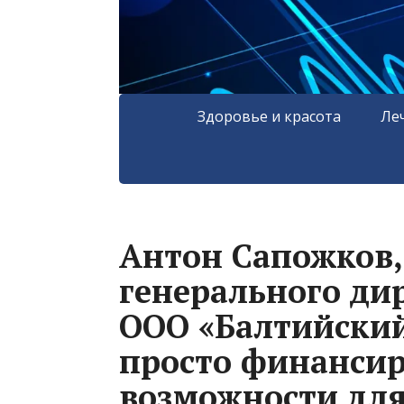
Здоровье и красота
Ле
Антон Сапожков,
генерального ди
ООО «Балтийский
просто финансир
возможности для