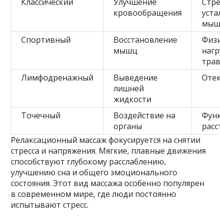
Классический
Улучшение
Стре
кровообращения
уста
мыш
Спортивный
Восстановление
Физ
мышц
нагр
тра
Лимфодренажный
Выведение
Отек
лишней
жидкости
Точечный
Воздействие на
Фун
органы
расс
Релаксационный массаж фокусируется на снятии
стресса и напряжения. Мягкие, плавные движения
способствуют глубокому расслаблению,
улучшению сна и общего эмоционального
состояния. Этот вид массажа особенно популярен
в современном мире, где люди постоянно
испытывают стресс.