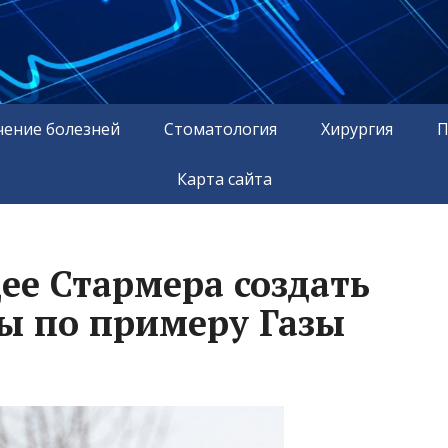
чение болезней
Стоматология
Хирургия
П
Карта сайта
дее Стармера создать
ы по примеру Газы