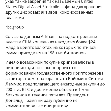
указ также закрепил так называемый United
States Digital Asset Stockpile — фонд для хранения
других цифровых активов, конфискованных
властями.
rbc.group
Согласно данным Arkham, на подконтрольных
властям США кошельках находится более $24
млрд в криптовалютах, из которых почти вся
сумма приходится на 198 тыс. биткоинов.
Идея о возможной покупке криптовалюты в
резерв исходит из законопроекта о
формировании государственного крипторезерва
за авторством сенатора штата Вайоминг Синтии
Ламмис, предполагающего ежегодные закупки до
200 тыс. BTC и достижение объема в 1 млн
биткоинов в течение пяти лет. Президент
Дональд Трамп ни разу публично не
комментировал ее инициативу.