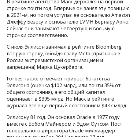
В рейтинге агентства Маск держался на первой
строчке почти год. Впервые он занял эту позицию
в 2021-м, но потом уступал ее основателю Amazon
Джеффу Безосу и основателю LVMH Бернару Арно.
Сейчас они занимают четвертую и восьмую
строчки соответственно.
С июля Эллисон занимал в рейтинге Bloomberg
вторую строку, обойдя главу Meta (признана в
России экстремистской организацией и
запрещена) Марка Цукерберга.
Forbes также отмечает прирост богатства
Эллисона (оценка $102 млрд, или почти 35% от
общего состояния), а его общий капитал
оценивает в $395 млрд. Но Маск в рейтинге
журнала все еще первый с состоянием $437 млрд.
Эллисону 81 год. Он основал Oracle в 1977 году
вместе с Бобом Майнером и Эдом Оутсом. Пост
генерального директора Oracle миллиардер