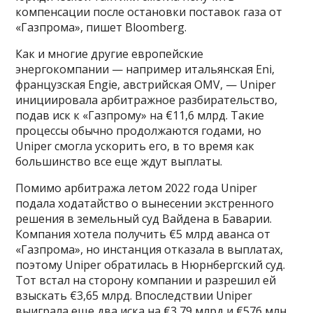
компенсации после остановки поставок газа от
«Газпрома», пишет Bloomberg.
Как и многие другие европейские
энергокомпании — например итальянская Eni,
французская Engie, австрийская OMV, — Uniper
инициировала арбитражное разбирательство,
подав иск к «Газпрому» на €11,6 млрд. Такие
процессы обычно продолжаются годами, но
Uniper смогла ускорить его, в то время как
большинство все еще ждут выплаты.
Помимо арбитража летом 2022 года Uniper
подала ходатайство о вынесении экстренного
решения в земельный суд Вайдена в Баварии.
Компания хотела получить €5 млрд аванса от
«Газпрома», но инстанция отказала в выплатах,
поэтому Uniper обратилась в Нюрнбергский суд.
Тот встал на сторону компании и разрешил ей
взыскать €3,65 млрд. Впоследствии Uniper
выиграла еще два иска на €3,79 млрд и €576 млн,