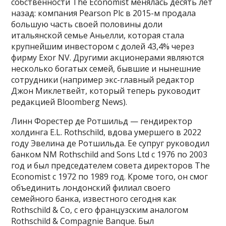
собственности The Economist менялась десять лет
назад: компания Pearson Plc в 2015-м продала
большую часть своей половины доли
итальянской семье Аньелли, которая стала
крупнейшим инвестором с долей 43,4% через
фирму Exor NV. Другими акционерами являются
несколько богатых семей, бывшие и нынешние
сотрудники (например экс-главный редактор
Джон Миклетвейт, который теперь руководит
редакцией Bloomberg News).
Линн Форестер де Ротшильд — гендиректор
холдинга E.L. Rothschild, вдова умершего в 2022
году Эвелина де Ротшильда. Ее супруг руководил
банком NM Rothschild and Sons Ltd с 1976 по 2003
год и был председателем совета директоров The
Economist с 1972 по 1989 год. Кроме того, он смог
объединить лондонский филиал своего
семейного банка, известного сегодня как
Rothschild & Co, с его французским аналогом
Rothschild & Compagnie Banque. Был