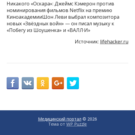
Никакого «Оскара»: Джеймс Кэмерон против
номинирования фильмов Netflix на премию
КиноакадемииШон Леви выбрал композитора
новых «Звёздных войн» — он писал музыку к
«Побегу из Шоушенка» и «ВАЛЛ·И»
Источник:
lifehacker.ru
Медицинский портал
© 2026
Тема от
WP Puzzle