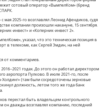
лежит сотовый оператор «ВымпелКом» (бренд
СПАРК.
 мая 2025-го возглавлял Леонид Афендиков, судя
стве компании произошли накануне, 15 сентября.
рник-инвест» и «Коперник-инвест 2».
пелКоме», указал, что это техническая позиция в
рт в телекоме, как Сергей Эмдин, на ней
я от комментариев.
 2016–2021 годах. До этого он работал директором
о аэропорта Пулково. В июле 2021-го, после
а-Холдинг» (там были сосредоточены зерновые
окинул должность, летом того же года банк
а.
ахов перестал быть владельцем контрольного
м он дважды возглавлял компанию, последний