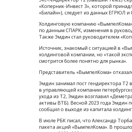
«Коперник-Инвест 3», которой принад
«Билайн»), следует из данных ЕГРЮЛ и 
Холдинговую компанию «ВымпелКома» с
по данным СПАРК, изменения в руковод
Также Эмдин стал руководителем «Копе
Источник, знакомый с ситуацией в «Вым
холдинговой компании, но «такой экспе
смотрится более понятно для рынка».
Представитель «ВымпелКома» отказалс
Эмдин занимал пост гендиректора T2 в
в управляющей компании петербургског
ухода из T2, Эмдин возглавил «Деметр
активы ВТБ). Весной 2023 года Эмдин п
сообщил о выходе из капитала холдинг
В июле РБК писал, что Александр Торб
пакета акций «ВымпелKома». В прошло