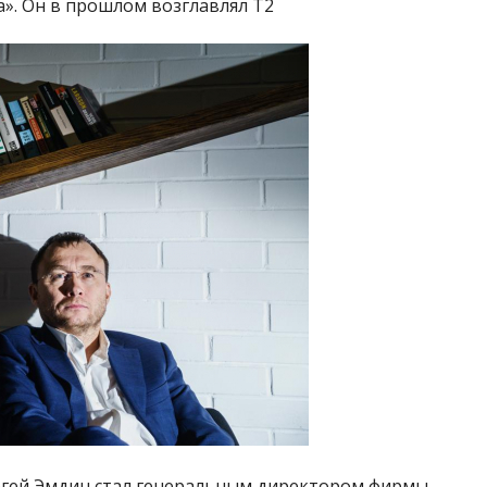
а». Он в прошлом возглавлял Т2
ергей Эмдин стал генеральным директором фирмы