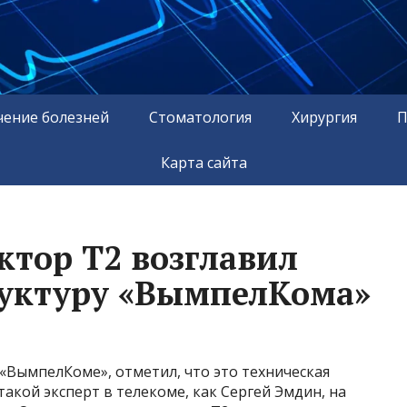
чение болезней
Стоматология
Хирургия
П
Карта сайта
тор T2 возглавил
руктуру «ВымпелКома»
 «ВымпелКоме», отметил, что это техническая
акой эксперт в телекоме, как Сергей Эмдин, на