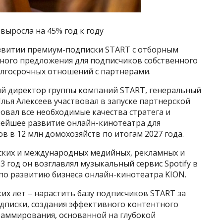
выросла на 45% год к году
развитии премиум-подписки START с отборным
ного предложения для подписчиков собственного
лгосрочных отношений с партнерами.
ый директор группы компаний START, генеральный
ья Алексеев участвовал в запуске партнерской
овал все необходимые качества стратега и
нейшее развитие онлайн-кинотеатра для
в в 12 млн домохозяйств по итогам 2027 года.
ских и международных медийных, рекламных и
3 год он возглавлял музыкальный сервис Spotify в
 по развитию бизнеса онлайн-кинотеатра KION.
их лет – нарастить базу подписчиков START за
дписки, создания эффективного контентного
раммирования, основанной на глубокой