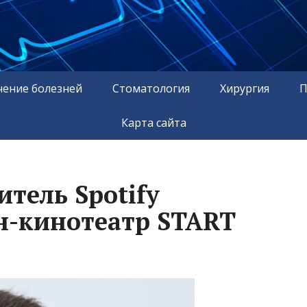
чение болезней
Стоматология
Хирургия
П
Карта сайта
тель Spotify
н-кинотеатр START