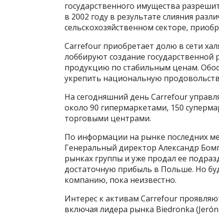
государственного имущества разрешить
в 2002 году в результате слияния раз
сельскохозяйственном секторе, приобре
Carrefour приобретает долю в сети х
лоббируют создание государственной р
продукцию по стабильным ценам. Обос
укрепить национальную продовольств
На сегодняшний день Carrefour управл
около 90 гипермаркетами, 150 супермар
торговыми центрами.
По информации на рынке последних мес
Генеральный директор Александр Бомп
рынках группы и уже продал ее подразд
достаточную прибыль в Польше. Но бу
компанию, пока неизвестно.
Интерес к активам Carrefour проявля
включая лидера рынка Biedronka (Jeróni