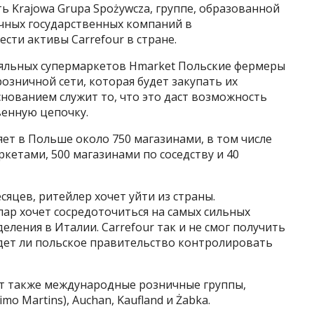
 Krajowa Grupa Spożywcza, группе, образованной
личных государственных компаний в
сти активы Carrefour в стране.
аляльных супермаркетов Hmarket Польские фермеры
озничной сети, которая будет закупать их
нованием служит то, что это даст возможность
енную цепочку.
яет в Польше около 750 магазинами, в том числе
кетами, 500 магазинами по соседству и 40
яцев, ритейлер хочет уйти из страны.
ар хочет сосредоточиться на самых сильных
еления в Италии. Carrefour так и не смог получить
дет ли польское правительство контролировать
ют также международные розничные группы,
mo Martins), Auchan, Kaufland и Żabka.