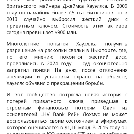
британского майнера Джеймса Хауэллса. В 2009
году он намайнил более 7,5 тыс. биткоинов, но в
2013 случайно выбросил жёсткий диск с
приватным ключом. Стоимость этих активов
сегодня превышает $900 млн.
Многолетние попытки Хауэллса получить
разрешение на раскопки свалки в Ньюпорте, где,
по его мнению покоится жёсткий диск,
провалились в 2024 году — суд окончательно
запретил поиски. На днях, после отклонения
апелляции и установки охраны на объекте,
Хауэллс объявил о прекращении борьбы.
И вот сообщество потрясла новая история с
потерей приватного ключа, приведшая к
огромным финансовым потерям. Один из
основателей LHV Bank Рейн Лохмус не может
воспользоваться своим состоянием в эфириумах,
которое оценивается в $1,16 млрд. В 2015 году он
инвестировал в ICO проекта $75 тыс., приобретая