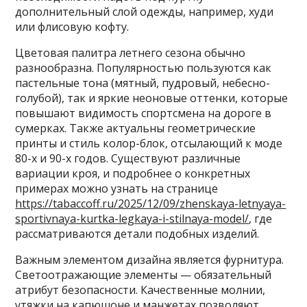
дополнительный слой одежды, например, худи
или флисовую кофту.
Цветовая палитра летнего сезона обычно
разнообразна. Популярностью пользуются как
пастельные тона (мятный, пудровый, небесно-
голубой), так и яркие неоновые оттенки, которые
повышают видимость спортсмена на дороге в
сумерках. Также актуальны геометрические
принты и стиль колор-блок, отсылающий к моде
80-х и 90-х годов. Существуют различные
вариации кроя, и подробнее о конкретных
примерах можно узнать на странице
https://tabaccoff.ru/2025/12/09/zhenskaya-letnyaya-
sportivnaya-kurtka-legkaya-i-stilnaya-model/
, где
рассматриваются детали подобных изделий.
Важным элементом дизайна является фурнитура.
Светоотражающие элементы — обязательный
атрибут безопасности. Качественные молнии,
утяжки на капюшоне и манжетах позволяют