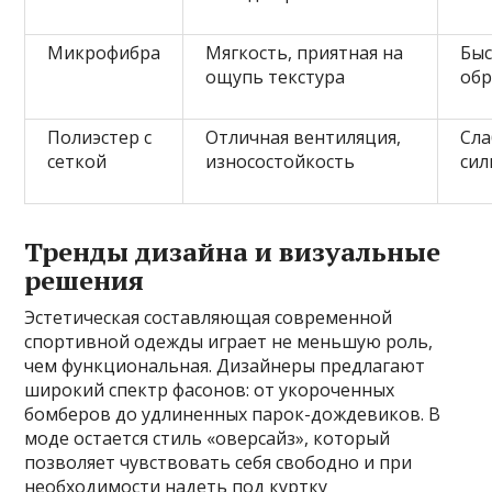
Микрофибра
Мягкость, приятная на
Быс
ощупь текстура
обр
Полиэстер с
Отличная вентиляция,
Сла
сеткой
износостойкость
сил
Тренды дизайна и визуальные
решения
Эстетическая составляющая современной
спортивной одежды играет не меньшую роль,
чем функциональная. Дизайнеры предлагают
широкий спектр фасонов: от укороченных
бомберов до удлиненных парок-дождевиков. В
моде остается стиль «оверсайз», который
позволяет чувствовать себя свободно и при
необходимости надеть под куртку