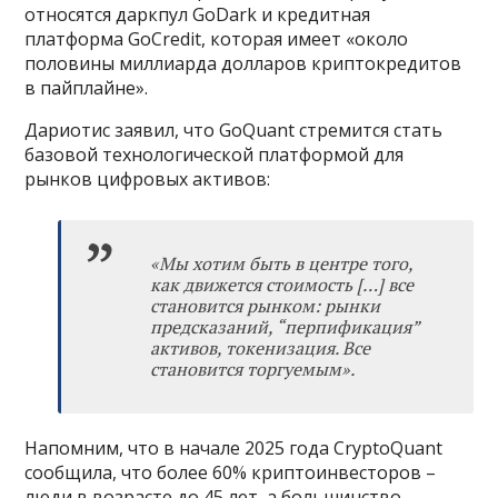
относятся даркпул GoDark и кредитная
платформа GoCredit, которая имеет «около
половины миллиарда долларов криптокредитов
в пайплайне».
Дариотис заявил, что GoQuant стремится стать
базовой технологической платформой для
рынков цифровых активов:
«
Мы хотим быть в центре того,
как движется стоимость […] все
становится рынком: рынки
предсказаний, “перпификация”
активов, токенизация. Все
становится торгуемым
»
.
Напомним, что в начале 2025 года CryptoQuant
сообщила, что более 60% криптоинвесторов –
люди в возрасте до 45 лет, а большинство