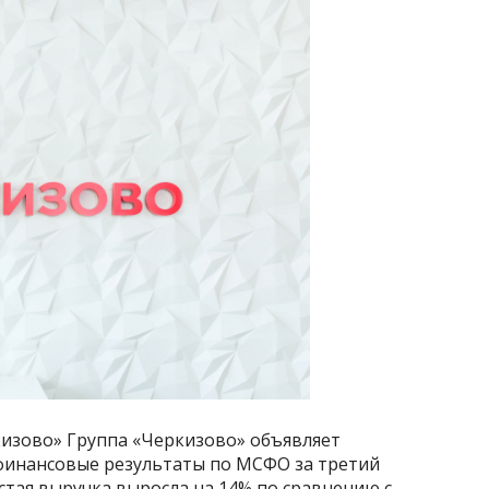
изово» Группа «Черкизово» объявляет
инансовые результаты по МСФО за третий
истая выручка выросла на 14% по сравнению с