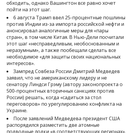
обходить, однако Вашингтон все равно хочет
пойти на этот шаг.
6 августа Трамп ввел 25-процентные пошлины
против Индии из-за импорта российской нефти и
анонсировал аналогичные меры для «пары
стран», в том числе Китая. В Нью-Дели посчитали
этот шаг «несправедливым, необоснованным и
неразумным», а также пообещали сделать все
необходимое «для защиты своих национальных
интересов».
Зампред Совбеза России Дмитрий Медведев
заявил, что не американскому лидеру и не
сенатору Линдси Грэму (автору законопроекта о
500-процентных вторичных санкциях против
России) решать, когда «садиться за стол
переговоров» по урегулированию конфликта на
Украине.
После заявлений Медведева президент США
распорядился разместить две атомные
подводные лодки «в соответствующих регионах».