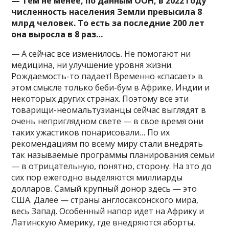
— Тем не менее, по данным ООН, в 2022 году
численность населения Земли превысила 8
млрд человек. То есть за последние 200 лет
она выросла в 8 раз…
— А сейчас все изменилось. Не помогают ни
медицина, ни улучшение уровня жизни.
Рождаемость-то падает! Временно «спасает» в
этом смысле только беби-бум в Африке, Индии и
некоторых других странах. Поэтому все эти
товарищи-неомальтузианцы сейчас выглядят в
очень неприглядном свете — в свое время они
таких ужастиков понарисовали… По их
рекомендациям по всему миру стали внедрять
так называемые программы планирования семьи
— в отрицательную, понятно, сторону. На это до
сих пор ежегодно выделяются миллиарды
долларов. Самый крупный донор здесь — это
США. Далее — страны англосаксонского мира,
весь Запад. Особенный напор идет на Африку и
Латинскую Америку, где внедряются аборты,