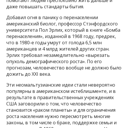
помогают людям преспокойно жить дальше и
даже повышать стандарты бытия.
Добавил огня в панику о перенаселении
американский биолог, профессор Стэнфордского
университета Пол Эрлих, который в книге «Бомба
перенаселения», изданной в 1968 году, предрек,
что в 1980-е годы умрут от голода 6,5 млн
американцев и 4 млрд жителей других стран.
Эрлих требовал незамедлительно «вырезать
опухоль демографического роста». По его
прогнозам, человечество вообще не должно было
дожить до XXI века.
Эти неомальтузианские идеи стали невероятно
популярны в американском истеблишменте, и в
результате в правительственных учреждениях
США заговорили о том, что человечество
становится «раком планеты» и для ограничения
роста населения нужно пересмотреть многие
законы, в том числе о браке, поддержке семьи и