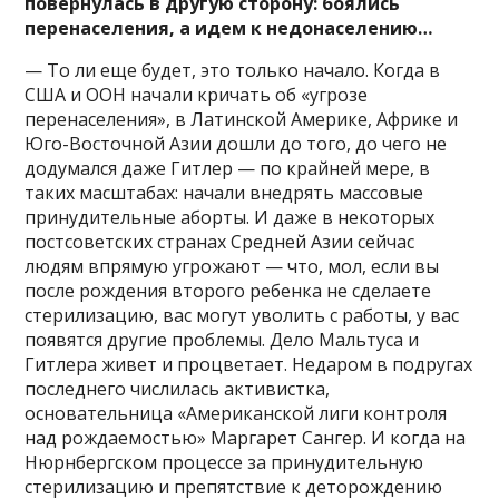
повернулась в другую сторону: боялись
перенаселения, а идем к недонаселению…
— То ли еще будет, это только начало. Когда в
США и ООН начали кричать об «угрозе
перенаселения», в Латинской Америке, Африке и
Юго-Восточной Азии дошли до того, до чего не
додумался даже Гитлер — по крайней мере, в
таких масштабах: начали внедрять массовые
принудительные аборты. И даже в некоторых
постсоветских странах Средней Азии сейчас
людям впрямую угрожают — что, мол, если вы
после рождения второго ребенка не сделаете
стерилизацию, вас могут уволить с работы, у вас
появятся другие проблемы. Дело Мальтуса и
Гитлера живет и процветает. Недаром в подругах
последнего числилась активистка,
основательница «Американской лиги контроля
над рождаемостью» Маргарет Сангер. И когда на
Нюрнбергском процессе за принудительную
стерилизацию и препятствие к деторождению