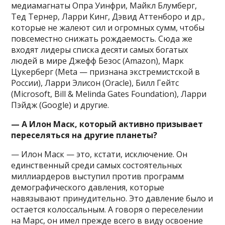
медиамагнаты Опра Уинфри, Майкл Блумберг,
Тед Тернер, Ларри Кинг, Дэвид Аттенборо и др.,
которые не жалеют сил и огромных сумм, чтобы
повсеместно снижать рождаемость. Сюда же
входят лидеры списка десяти самых богатых
людей в мире Джефф Безос (Amazon), Марк
Цукерберг (Meta — признана экстремистской в
России), Ларри Элисон (Oracle), Билл Гейтс
(Microsoft, Bill & Melinda Gates Foundation), Ларри
Пэйдж (Google) и другие.
— А Илон Маск, который активно призывает
переселяться на другие планеты?
— Илон Маск — это, кстати, исключение. Он
единственный среди самых состоятельных
миллиардеров выступил против программ
демографического давления, которые
навязывают принудительно. Это давление было и
остается колоссальным. А говоря о переселении
на Марс, он имел прежде всего в виду освоение