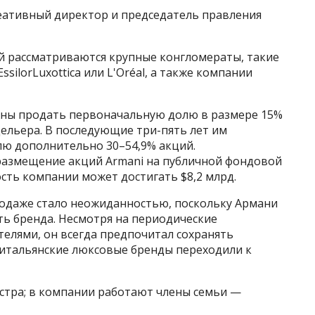
еативный директор и председатель правления
й рассматриваются крупные конгломераты, такие
ssilorLuxottica или L'Oréal, а также компании
жны продать первоначальную долю в размере 15%
дельера. В последующие три-пять лет им
лю дополнительно 30–54,9% акций.
размещение акций Armani на публичной фондовой
сть компании может достигать $8,2 млрд.
родаже стало неожиданностью, поскольку Армани
ть бренда. Несмотря на периодические
елями, он всегда предпочитал сохранять
 итальянские люксовые бренды переходили к
сестра; в компании работают члены семьи —