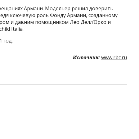
завещаниях Армани. Модельер решил доверить
едя ключевую роль Фонду Армани, созданному
тером и давним помощником Лео Делл’Орко и
ld Italia.
1 год.
Источник:
www.rbc.ru