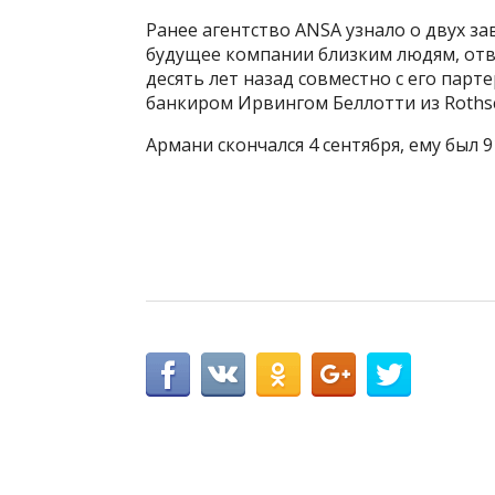
Ранее агентство ANSA узнало о двух 
будущее компании близким людям, отв
десять лет назад совместно с его пар
банкиром Ирвингом Беллотти из Rothschi
Армани скончался 4 сентября, ему был 9