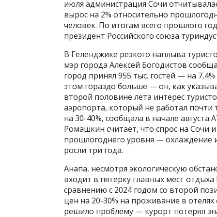
июля администрация Сочи отчитывалась
вырос на 2% относительно прошлогоднег
человек. По итогам всего прошлого год
президент Российского союза туриндус
В Геленджике резкого наплыва туристо
мэр города Алексей Богодистов сообщал
город принял 955 тыс. гостей — на 7,4
этом гораздо больше — он, как указыва
второй половине лета интерес туристо
аэропорта, который не работал почти т
на 30-40%, сообщала в начале августа
Ромашкин считает, что спрос на Сочи и
прошлогоднего уровня — охлаждение и
росли три года.
Анапа, несмотря экологическую обстан
входит в пятерку главных мест отдыха 
сравнению с 2024 годом со второй по
цен на 20-30% на проживание в отелях 
решило проблему — курорт потерял зна