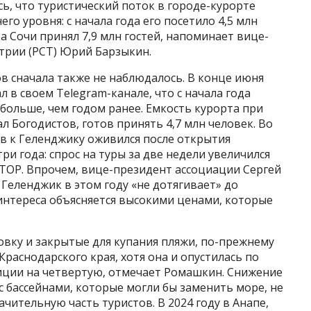
, что туристический поток в городе-курорте
о уровня: с начала года его посетило 4,5 млн
а Сочи принял 7,9 млн гостей, напоминает вице-
трии (РСТ) Юрий Барзыкин.
в сначала также не наблюдалось. В конце июня
 в своем Telegram-канале, что с начала года
% больше, чем годом ранее. Емкость курорта при
л Богодистов, готов принять 4,7 млн человек. Во
в к Геленджику оживился после открытия
ри года: спрос на туры за две недели увеличился
 АТОР. Впрочем, вице-президент ассоциации Сергей
 Геленджик в этом году «не дотягивает» до
нтереса объясняется высокими ценами, которые
овку и закрытые для купания пляжи, по-прежнему
Краснодарского края, хотя она и опустилась по
зиции на четвертую, отмечает Ромашкин. Снижение
с бассейнами, которые могли бы заменить море, не
чительную часть туристов. В 2024 году в Анапе,