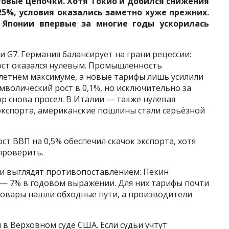
вые цепочки. Хотя Токио и добился снижения
5%, условия оказались заметно хуже прежних.
 Японии впервые за многие годы ускорилась
 G7. Германия балансирует на грани рецессии:
ост оказался нулевым. Промышленность
илетнем максимуме, а новые тарифы лишь усилили
мволический рост в 0,1%, но исключительно за
р снова просел. В Италии — также нулевая
 экспорта, американские пошлины стали серьёзной
т ВВП на 0,5% обеспечил скачок экспорта, хотя
проверить.
ии выглядят противопоставлением: Пекин
 — 7% в годовом выражении. Для них тарифы почти
овары нашли обходные пути, а производители
 в Верховном суде США. Если судьи учтут