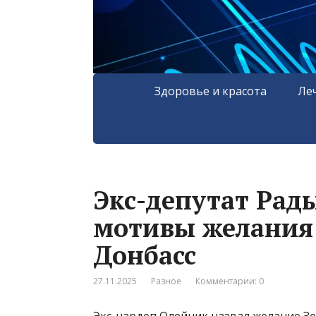
Здоровье и красота
Ле
Экс-депутат Рад
мотивы желания 
Донбасс
27.11.2025
Разное
Комментарии: 0
Экс-нардеп Олейник назвал желание Зе