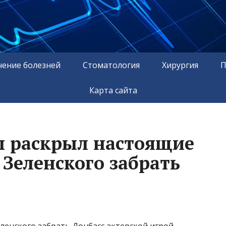
чение болезней
Стоматология
Хирургия
П
Карта сайта
ы раскрыл настоящие
Зеленского забрать
ленского забрать Донбасс актерской игрой