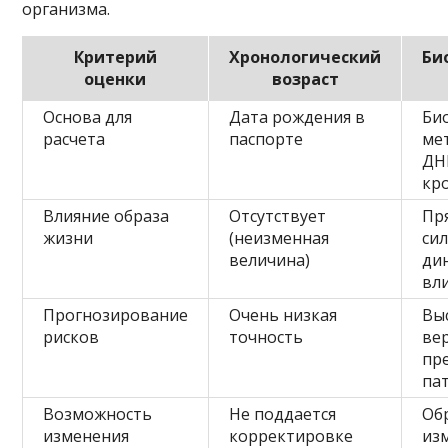
организма.
Критерий
Хронологический
Би
оценки
возраст
Основа для
Дата рождения в
Би
расчета
паспорте
ме
ДН
кр
Влияние образа
Отсутствует
Пр
жизни
(неизменная
си
величина)
ди
вл
Прогнозирование
Очень низкая
Вы
рисков
точность
ве
пр
па
Возможность
Не поддается
Об
изменения
корректировке
из