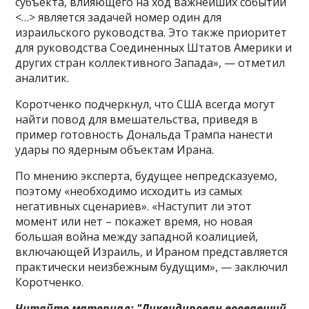
субъекта, влияющего на ход важнейших событий
<…> является задачей номер один для
израильского руководства. Это также приоритет
для руководства Соединенных Штатов Америки и
других стран коллективного Запада», — отметил
аналитик.
Коротченко подчеркнул, что США всегда могут
найти повод для вмешательства, приведя в
пример готовность Дональда Трампа нанести
удары по ядерным объектам Ирана.
По мнению эксперта, будущее непредсказуемо,
поэтому «необходимо исходить из самых
негативных сценариев». «Наступит ли этот
момент или нет – покажет время, но новая
большая война между западной коалицией,
включающей Израиль, и Ираном представляется
практически неизбежным будущим», — заключил
Коротченко.
Читайте материал: "Ликвидирован воевавший