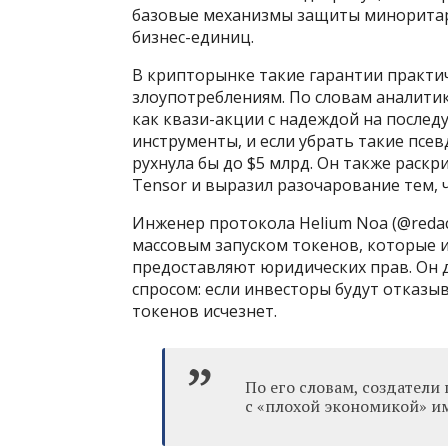
базовые механизмы защиты миноритар
бизнес-единиц.
В крипторынке такие гарантии практич
злоупотреблениям. По словам аналити
как квази-акции с надеждой на после
инструменты, и если убрать такие псе
рухнула бы до $5 млрд. Он также раск
Tensor и выразил разочарование тем, 
Инженер протокола Helium Nоа (@redac
массовым запуском токенов, которые и
предоставляют юридических прав. Он 
спросом: если инвесторы будут отказыв
токенов исчезнет.
По его словам, создател
с «плохой экономикой» им