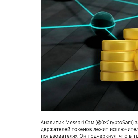
Аналитик Messari Сэм (@0xCryptoSam) з
держателей токенов лежит исключител
пользователях. Он подчеркнул, что в