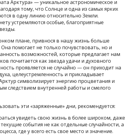
рата Арктура» — уникальное астрономическое и
агодаря тому, что Солнце и одна из самых ярких
аются в одну линию относительно Земли.
анету устремляются особые, благоприятные
везды.
онком плане, привнося в нашу жизнь больше
. Она помогает не только почувствовать, но и
ранность возможностей, которые предлагает нам
ков почитается как звезда удачи и духовного
нность проявляется не случайно — он приходит на
духа, целеустремленность и прикладывает
. Арктур символизирует энергию процветания и
ным следствием внутренней работы и смелого
зовать эти «заряженные» дни, рекомендуется:
раться увидеть свою жизнь в более широком, даже
текущие события не как отдельные случайности, а
цесса, где у всего есть свое место и значение.