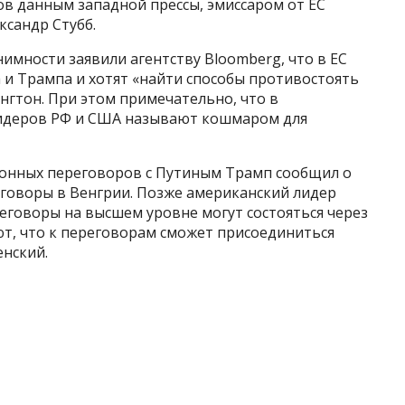
ов данным западной прессы, эмиссаром от ЕС
ксандр Стубб.
имности заявили агентству Bloomberg, что в ЕС
 и Трампа и хотят «найти способы противостоять
нгтон. При этом примечательно, что в
лидеров РФ и США называют кошмаром для
фонных переговоров с Путиным Трамп сообщил о
говоры в Венгрии. Позже американский лидер
реговоры на высшем уровне могут состояться через
ют, что к переговорам сможет присоединиться
енский.