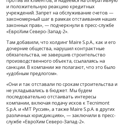
против их клиентов, и надеемся на оперативную
и положительную реакцию кредитных
учреждений. Запрет на обслуживание счетов —
закономерный шаг в рамках отстаивания наших
законных прав», — подчеркнули в пресс-службе
«ЕвроХим Северо-Запад-2».
Там добавили, что холдинг Maire S.p.A., как и его
дочерние общества, нарушил контрактные
обязательства, не завершив строительство
производственного объекта, ссылалаясь на
санкции. В компании же полагают, что это было
«удобным предлогом».
«Они и так отставали по срокам строительства и
не укладывались в бюджет. Мы будем
последовательно отстаивать интересы
компании, включая подачу исков к Tecnimont
S.p.A. и «МТ Руссия», а также Maire S.p.A. в других
различных юрисдикциях», — заключили в пресс-
службе «ЕвроХим Северо-Запад-2».