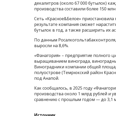
декалитров (около 67 000 бутылок) ка
производства составили более 150 млн
Сеть «Красное&Белое» приостановила п
результате компания сможет нарастить
бутылок в год, а также расширить их а
По данным Росалкогольтабакконтроля, 
выросли на 8,6%.
«Фанагория» – предприятие полного ци
выращиванием винограда, виноградных
Виноградники компании общей площадь
полуострове (Темрюкский район Красно
под Анапой.
Как сообщалось, в 2025 году «Фанагор
производства около 1 млрд рублей и 
сравнению с прошлым годом — до 3,1 
Источник