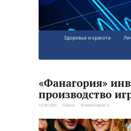
Здоровье и красота
Ле
«Фанагория» инв
производство иг
15.08.2025
Разное
Комментарии: 0