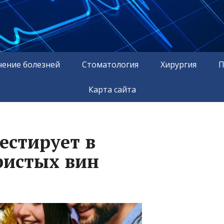
чение болезней
Стоматология
Хирургия
П
Карта сайта
естирует в
ристых вин