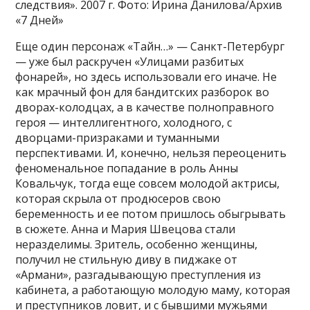
следствия». 2007 г. Фото: Ирина Данилова/Архив
«7 Дней»
Еще один персонаж «Тайн…» — Санкт-Петербург
— уже был раскручен «Улицами разбитых
фонарей», но здесь использовали его иначе. Не
как мрачный фон для бандитских разборок во
дворах-колодцах, а в качестве полноправного
героя — интеллигентного, холодного, с
дворцами-призраками и туманными
перспективами. И, конечно, нельзя переоценить
феноменальное попадание в роль Анны
Ковальчук, тогда еще совсем молодой актрисы,
которая скрыла от продюсеров свою
беременность и ее потом пришлось обыгрывать
в сюжете. Анна и Мария Швецова стали
неразделимы. Зритель, особенно женщины,
получил не стильную диву в пиджаке от
«Армани», разгадывающую преступления из
кабинета, а работающую молодую маму, которая
и преступников ловит, и с бывшими мужьями