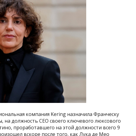
иональная компания Kering назначила Франческу
ы, на должность CEO своего ключевого люксового
нтино, проработавшего на этой должности всего 9
роизошел вскоре после того, как Лука де Мео