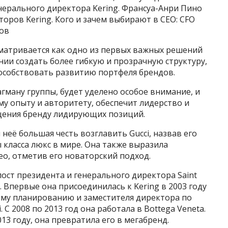
нерального директора Kering. Франсуа-Анри Пино
оров Kering. Кого и зачем выбирают в CEO: CFO
ов
матривается как одно из первых важных решений
нии создать более гибкую и прозрачную структуру,
пособствовать развитию портфеля брендов.
лагману группы, будет уделено особое внимание, и
му опыту и авторитету, обеспечит лидерство и
ения бренду лидирующих позиций.
 неё большая честь возглавить Gucci, назвав его
класса люкс в мире. Она также выразила
ео, отметив его новаторский подход.
ост президента и генерального директора Saint
а. Впервые она присоединилась к Kering в 2003 году
ому планированию и заместителя директора по
С 2008 по 2013 год она работала в Bottega Veneta.
013 году, она превратила его в мегабренд.