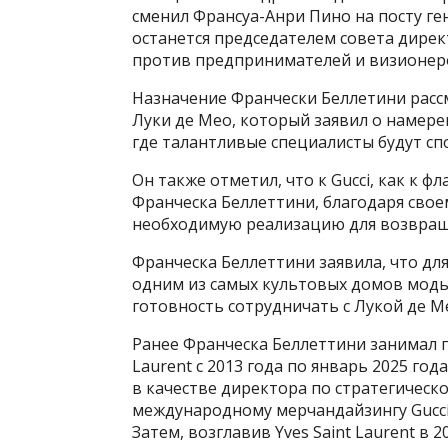
сменил Франсуа-Анри Пино на посту ге
останется председателем совета директ
против предпринимателей и визионер
Назначение Франчески Беллетини расс
Луки де Мео, который заявил о намере
где талантливые специалисты будут с
Он также отметил, что к Gucci, как к ф
Франческа Беллеттини, благодаря свое
необходимую реализацию для возвращ
Франческа Беллеттини заявила, что для
одним из самых культовых домов моды 
готовность сотрудничать с Лукой де М
Ранее Франческа Беллеттини занимал п
Laurent с 2013 года по январь 2025 год
в качестве директора по стратегическ
международному мерчандайзингу Gucci. 
Затем, возглавив Yves Saint Laurent в 2