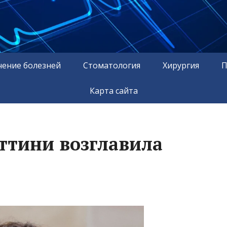
чение болезней
Стоматология
Хирургия
П
Карта сайта
ттини возглавила