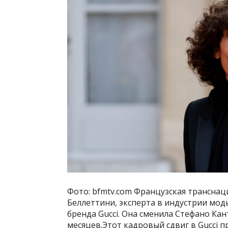
Фото: bfmtv.com Французская транснац
Беллеттини, эксперта в индустрии мод
бренда Gucci. Она сменила Стефано Ка
месяцев.Этот кадровый сдвиг в Gucci п