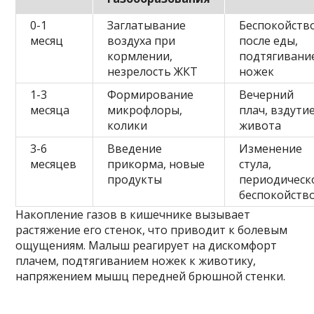
0-1
Заглатывание
Беспокойств
месяц
воздуха при
после еды,
кормлении,
подтягивани
незрелость ЖКТ
ножек
1-3
Формирование
Вечерний
месяца
микрофлоры,
плач, вздути
колики
живота
3-6
Введение
Изменение
месяцев
прикорма, новые
стула,
продукты
периодическ
беспокойств
Накопление газов в кишечнике вызывает
растяжение его стенок, что приводит к болевым
ощущениям. Малыш реагирует на дискомфорт
плачем, подтягиванием ножек к животику,
напряжением мышц передней брюшной стенки.