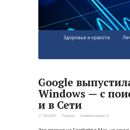
Здоровье и красота
Ле
Google выпустил
Windows — с пои
и в Сети
17.09.2025
Разное
Комментарии: 0
Это похоже на Spotlight в Mac, но круче