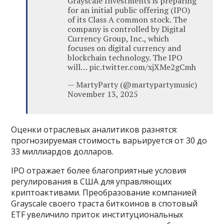
Grayscale Investments is preparing
for an initial public offering (IPO)
of its Class A common stock. The
company is controlled by Digital
Currency Group, Inc., which
focuses on digital currency and
blockchain technology. The IPO
will… pic.twitter.com/xjXMe2gCmh
— MartyParty (@martypartymusic)
November 13, 2025
Оценки отраслевых аналитиков разнятся:
прогнозируемая стоимость варьируется от 30 до
33 миллиардов долларов.
IPO отражает более благоприятные условия
регулирования в США для управляющих
криптоактивами. Преобразование компанией
Grayscale своего траста биткоинов в спотовый
ETF увеличило приток институциональных