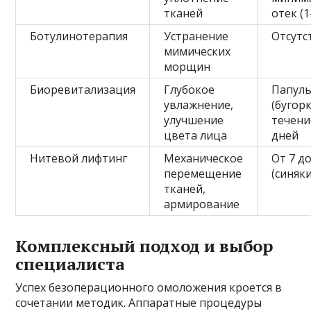
тканей
отек (1
Ботулинотерапия
Устранение
Отсутс
мимических
морщин
Биоревитализация
Глубокое
Папул
увлажнение,
(бугорк
улучшение
течени
цвета лица
дней
Нитевой лифтинг
Механическое
От 7 д
перемещение
(синяки
тканей,
армирование
Комплексный подход и выбор
специалиста
Успех безоперационного омоложения кроется в
сочетании методик. Аппаратные процедуры