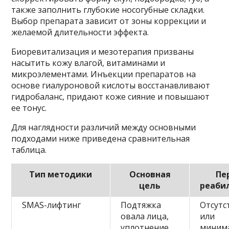
также заполнить глубокие носогубные складки.
Выбор препарата зависит от зоны коррекции и
желаемой длительности эффекта.
Биоревитализация и мезотерапия призваны
насытить кожу влагой, витаминами и
микроэлементами. Инъекции препаратов на
основе гиалуроновой кислоты восстанавливают
гидробаланс, придают коже сияние и повышают
ее тонус.
Для наглядности различий между основными
подходами ниже приведена сравнительная
таблица.
Тип методики
Основная
Пе
цель
реаби
SMAS-лифтинг
Подтяжка
Отсутс
овала лица,
или
уплотнение
миним