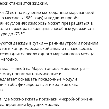
ески становится жидким.
л 20 лет на изучение метеоданных марсианской
ою миссию в 1980 году) и недавно провёл
каких условиях изморозь может превращаться в
соли перхлората кальция, способные удерживать
ре до ‑75 °C.
руются дважды в сутки — ранним утром и поздним
тся в конце марсианской зимы и начале весны,
 сезон длится около одного марсианского месяца
ежегодно.
е мал — иней на Марсе тоньше миллиметра —
 могут оставлять химические и
едлагает оснащать посадочные модули
и, чтобы фиксировать эти краткие окна
ы.
т, где можно искать признаки микробной жизни.
ланировании будущих миссий.