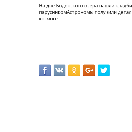
На дне Боденского озера нашли кладб
парусникомАстрономы получили деталь
космосе