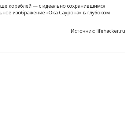
ище кораблей — с идеально сохранившимся
ное изображение «Ока Саурона» в глубоком
Источник:
lifehacker.ru