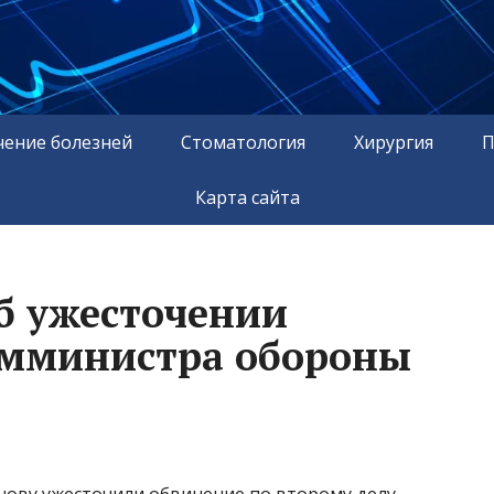
чение болезней
Стоматология
Хирургия
П
Карта сайта
об ужесточении
амминистра обороны
ову ужесточили обвинение по второму делу