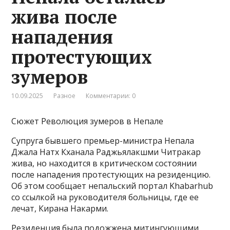
жива после
нападения
протестующих
зумеров
10.09.2025
Разное
Комментарии: 0
Сюжет Революция зумеров в Непале
Супруга бывшего премьер-министра Непала
Джала Натх Кханала Раджьялакшми Читракар
жива, но находится в критическом состоянии
после нападения протестующих на резиденцию.
Об этом сообщает непальский портал Khabarhub
со ссылкой на руководителя больницы, где ее
лечат, Кирана Накарми.
Резиденция была подожжена митингующими,