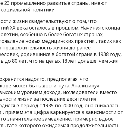
ие 23 промышленно развитые страны, имеют
 социальной политики.
ости жизни свидетельствуют о том, что
тий XX века осталось в прошлом. Начиная с конца
олетии, особенно в более богатых странах,
 появление новых медицинских практик , таких как
и продолжительность жизни до ранее
еловек, родившийся в богатой стране в 1938 году,
 до 80 лет, что на целых 18 лет дольше, чем жил
.
охранится надолго, предполагая, что
коре может быть достигнута. Анализируя
 высоким уровнем дохода, исследователи вместо
ьности жизни за последние десятилетия
одился в период с 1939 по 2000 год, она снижалась
од , причем эта цифра варьируется в зависимости от
Это значительное замедление, примерно вдвое
езультате которого ожидаемая продолжительность