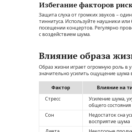
Избегание факторов рис
Защита слуха от громких звуков – оди
тиннитуса. Используйте наушники или 
посещении концертов. Регулярно провер
с воздействием шума.
Влияние образа жиз
Образ жизни играет огромную роль в у
значительно усилить ощущение шума в
Фактор
Влияние на т
Стресс
Усиление шума, у
общего состояния
Сон
Недостаток сна у
восприятие шума
Диета
Некоторые проду