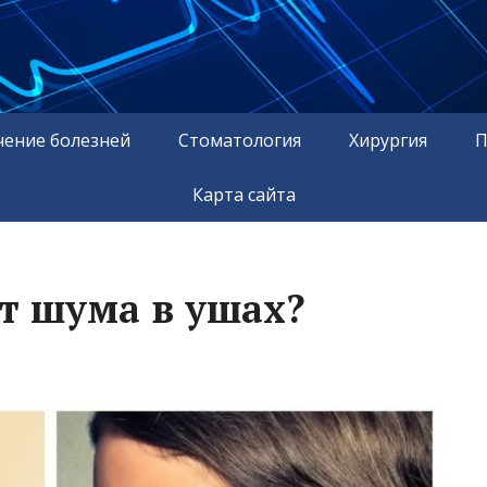
чение болезней
Стоматология
Хирургия
П
Карта сайта
от шума в ушах?