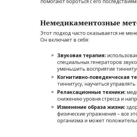
помогают бороться с его последствиям
Немедикаментозные ме
Этот подход часто оказывается не мен
Он включает в себя:
Звуковая терапия:
использован
специальных генераторов звуко
уменьшить восприятие тиннитус
Когнитивно-поведенческая те
тиннитусу, научиться управлять
Релаксационные техники:
меди
снижению уровня стресса и напр
Изменение образа жизни:
здор
физические упражнения – все эт
организма и может положительн