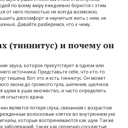
юдей по всему миру ежедневно борются с этим
ся от него полностью не всегда возможно,
ьшить дискомфорт и научиться жить с ним, не
изнью. Давайте разберемся, что к чему.
х (тиннитус) и почему он
ие звука, которое присутствует в одном или
него источника. Представьте себе, что кто-то
руг тишина. Вот это и есть тиннитус. Он может
ного звона до громкого гула, шипения, щелчков
я шума в ушах множество, и часто определить
ля опытного врача.
н является потеря слуха, связанная с возрастом
врежденные волосковые клетки во внутреннем ухе
сигналы, которые воспринимаются как шум. Также
 заболеваний, таких как сердечно-сосудистые