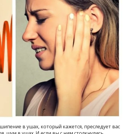
 шипение в ушах, который кажется, преследует вас
ря, шум в ушах. И если вы с ним столкнулись,