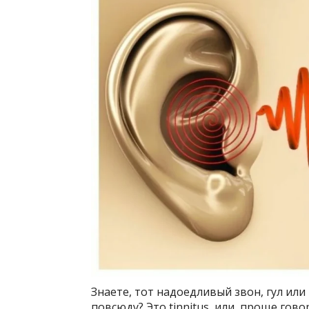
Знаете, тот надоедливый звон, гул или
повсюду? Это tinnitus, или, проще гово