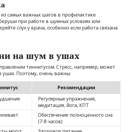
ка
н из самых важных шагов в профилактике
беруши при работе в шумных условиях или
яйте слух у врача, особенно если работа связана
ни на шум в ушах
правлении тиннитусом. Стресс, например, может
 ушах. Поэтому, очень важны:
иннитус
Рекомендации
худшение
Регулярные упражнения,
медитация, йога, КПТ
силивает
Обеспечение полноценного сна
(7-8 часов)
кты могут
Здоровое питание,