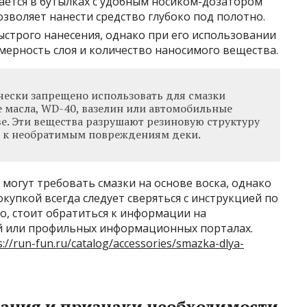
ется в бутылках с удобным носиком-дозатором
озволяет нанести средство глубоко под полотно.
ыстрого нанесения, однако при его использовании
ерность слоя и количество наносимого вещества.
чески запрещено использовать для смазки
 масла, WD-40, вазелин или автомобильные
е. Эти вещества разрушают резиновую структуру
и к необратимым повреждениям деки.
могут требовать смазки на основе воска, однако
окупкой всегда следует сверяться с инструкцией по
но, стоит обратиться к информации на
й или профильных информационных порталах.
s://run-fun.ru/catalog/accessories/smazka-dlya-
ания и признаки необходимости