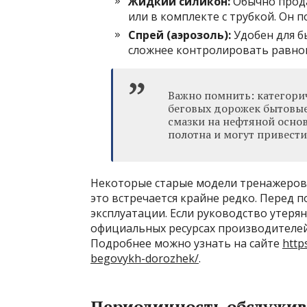
Жидкий силикон:
Обычно прода
или в комплекте с трубкой. Он п
Спрей (аэрозоль):
Удобен для б
сложнее контролировать равном
Важно помнить: категори
беговых дорожек бытовые
смазки на нефтяной основ
полотна и могут привест
Некоторые старые модели тренажеров 
это встречается крайне редко. Перед п
эксплуатации. Если руководство утеря
официальных ресурсах производителе
Подробнее можно узнать на сайте
http
begovykh-dorozhek/
.
Периодичность обслужив