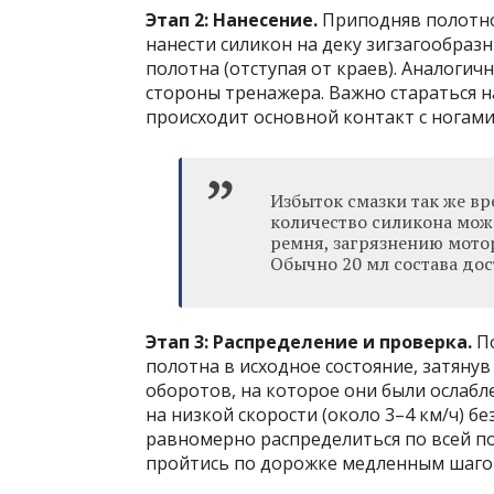
Этап 2: Нанесение.
Приподняв полотно 
нанести силикон на деку зигзагообра
полотна (отступая от краев). Аналогич
стороны тренажера. Важно стараться н
происходит основной контакт с ногами
Избыток смазки так же вр
количество силикона мож
ремня, загрязнению мотор
Обычно 20 мл состава до
Этап 3: Распределение и проверка.
По
полотна в исходное состояние, затяну
оборотов, на которое они были ослабл
на низкой скорости (около 3–4 км/ч) бе
равномерно распределиться по всей по
пройтись по дорожке медленным шаго